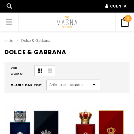
CUENTA
0
Inicio
Dolce & Gabbana
DOLCE & GABBANA
VER
COMO
CLASIFICAR POR: