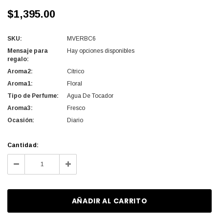
$1,395.00
SKU:
MVERBC6
Mensaje para
Hay opciones disponibles
regalo:
Aroma2:
Cítrico
Aroma1:
Floral
Tipo de Perfume:
Agua De Tocador
Aroma3:
Fresco
Ocasión:
Diario
Cantidad
Cantidad:
actual
Disminuir
Aumentar
de
la
la
existencias:
cantidad
cantidad
de
de
undefined
undefined