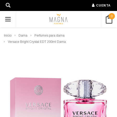
CUENTA
0
Inicio
Dama
Perfumes para dama
Versace Bright Crystal EDT 200ml Dama