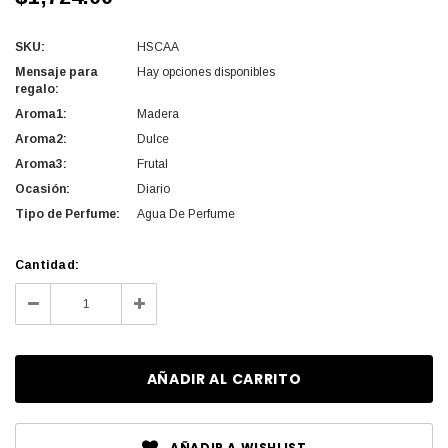
SKU:
HSCAA
Mensaje para
Hay opciones disponibles
regalo:
Aroma1:
Madera
Aroma2:
Dulce
Aroma3:
Frutal
Ocasión:
Diario
Tipo de Perfume:
Agua De Perfume
Cantidad
Cantidad:
actual
Disminuir
Aumentar
de
la
la
existencias:
cantidad
cantidad
de
de
undefined
undefined
AÑADIR A WISHLIST