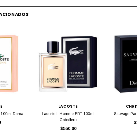
LACIONADOS
E
LACOSTE
CHRI
P 100ml Dama
Lacoste L'Homme EDT 100ml
Sauvage Par
Caballero
0
$
$550.00