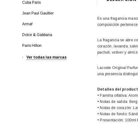
Cuba Paris
Jean Paul Gaultier
Es una fragancia mascu
Armaf
composición pertenece 
Dolce & Gabbana
La fragancia se abre c
Paris Hilton
corazón, lavanda, salv
pachulí, vetiver y almi
Ver todas las marcas
Lacoste Original Parfum
una presencia distingu
Detalles del product
• Familia olfativa: Ar
• Notas de salida: Be
• Notas de corazón: La
• Notas de fondo: Sánda
• Presentación: 100ml