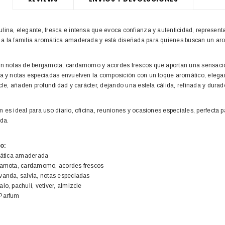
lina, elegante, fresca e intensa que evoca confianza y autenticidad, represen
a la familia aromática amaderada y está diseñada para quienes buscan un aroma
on notas de bergamota, cardamomo y acordes frescos que aportan una sensación c
ia y notas especiadas envuelven la composición con un toque aromático, elega
zcle, añaden profundidad y carácter, dejando una estela cálida, refinada y durad
 es ideal para uso diario, oficina, reuniones y ocasiones especiales, perfecta
ida.
o:
omática amaderada
rgamota, cardamomo, acordes frescos
vanda, salvia, notas especiadas
lo, pachulí, vetiver, almizcle
 Parfum