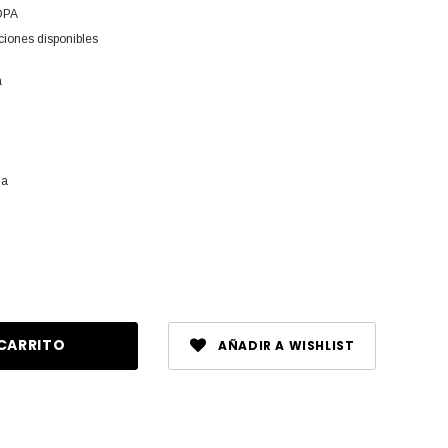
OPA
ciones disponibles
a
da
ntar
dad
ined
AÑADIR A WISHLIST