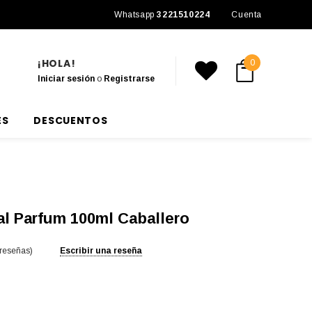
Envío a todo México
Whatsapp
3221510224
Cuenta
¡HOLA!
0
Iniciar sesión
o
Registrarse
ES
DESCUENTOS
al Parfum 100ml Caballero
 reseñas)
Escribir una reseña