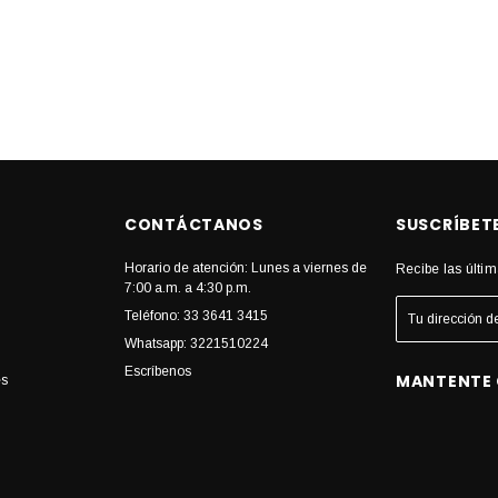
CONTÁCTANOS
SUSCRÍBET
Horario de atención: Lunes a viernes de
Recibe las últim
7:00 a.m. a 4:30 p.m.
Teléfono: 33 3641 3415
Whatsapp: 3221510224
Escríbenos
MANTENTE
es