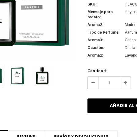
SKU:
HLAC
Mensaje para
Hay op
regalo:
Aroma2:
Mader
Tipo de Perfume:
Parfum
Aroma3:
Cítrico
Ocasión:
Diario
Aroma1:
Lavan
Cantidad
Cantidad:
actual
Disminuir
Aume
de
la
la
existencias:
cantidad
canti
de
de
undefined
undef
REVIEWS
ENVÍOS Y DEVOLUCIONES