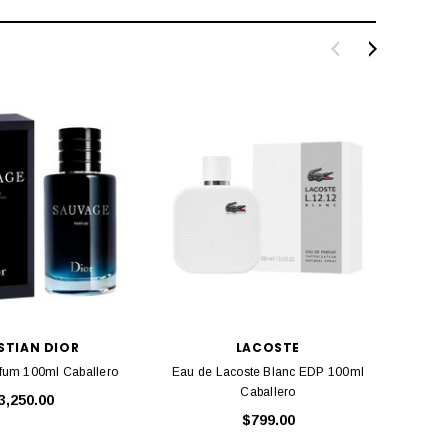
STIAN DIOR
LACOSTE
fum 100ml Caballero
Eau de Lacoste Blanc EDP 100ml
Eau d
Caballero
3,250.00
$799.00