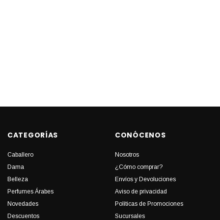
CATEGORÍAS
CONÓCENOS
Caballero
Nosotros
Dama
¿Cómo comprar?
Belleza
Envíos y Devoluciones
Perfumes Árabes
Aviso de privacidad
Novedades
Políticas de Promociones
Descuentos
Sucursales