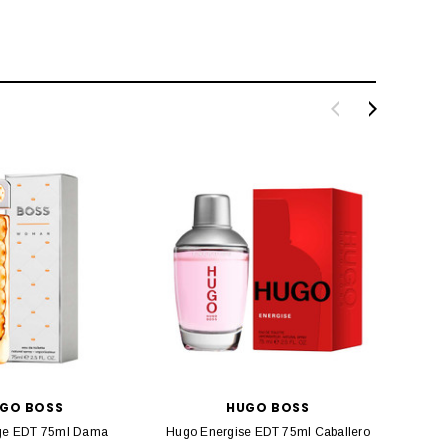
GO BOSS
HUGO BOSS
ge EDT 75ml Dama
Hugo Energise EDT 75ml Caballero
B