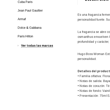
Cuba Paris
Jean Paul Gaultier
Es una fragancia femen
Armaf
personalidad fuerte. Su
Dolce & Gabbana
La fragancia se abre co
Paris Hilton
osmanthus envuelven la
profundidad y carácter,
Ver todas las marcas
Hugo Boss Woman Extrem
personalidad.
Detalles del product
• Familia olfativa: Floral
• Notas de salida: Bayas
• Notas de corazón: T
• Notas de fondo: Vain
• Presentación: 75ml 