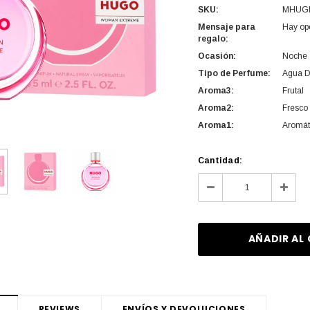
SKU:
MHUG
Mensaje para
Hay op
regalo:
Ocasión:
Noche
Tipo de Perfume:
Agua D
Aroma3:
Frutal
Aroma2:
Fresco
Aroma1:
Aromát
Cantidad
Cantidad:
actual
Disminuir
Aume
de
la
la
existencias:
cantidad
canti
de
de
undefined
undef
REVIEWS
ENVÍOS Y DEVOLUCIONES