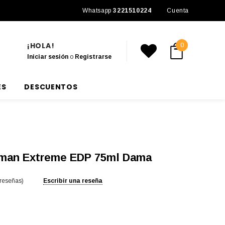
Envío a todo México
Whatsapp
3221510224
Cuenta
¡HOLA!
0
Iniciar sesión
o
Registrarse
ES
DESCUENTOS
man Extreme EDP 75ml Dama
 reseñas)
Escribir una reseña