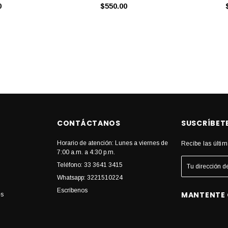
0
$550.00
CONTÁCTANOS
SUSCRÍBET
Horario de atención: Lunes a viernes de
Recibe las últim
7:00 a.m. a 4:30 p.m.
Teléfono: 33 3641 3415
Whatsapp: 3221510224
Escríbenos
MANTENTE
es