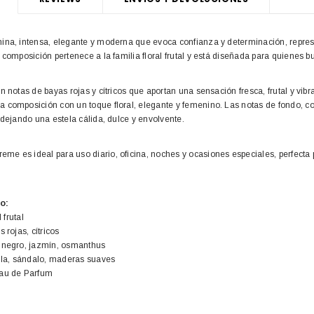
ina, intensa, elegante y moderna que evoca confianza y determinación, repre
 composición pertenece a la familia floral frutal y está diseñada para quienes
n notas de bayas rojas y cítricos que aportan una sensación fresca, frutal y vibr
 composición con un toque floral, elegante y femenino. Las notas de fondo, c
 dejando una estela cálida, dulce y envolvente.
e es ideal para uso diario, oficina, noches y ocasiones especiales, perfect
o:
 frutal
 rojas, cítricos
é negro, jazmín, osmanthus
illa, sándalo, maderas suaves
Eau de Parfum