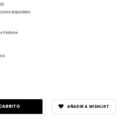
BE
ciones disponibles
e Perfume
ico
ntar
dad
ined
AÑADIR A WISHLIST