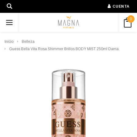
CUENTA
0
Inicio
Belleza
Guess Bella Vita Rosa Shimmer Brillos BODY MIST 250ml Dama