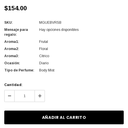
$154.00
SKU:
MGUEBVRSB
Mensaje para
Hay opciones disponibles
regalo:
Aroma1:
Frutal
Aroma2:
Floral
Aroma3:
Cítrico
Ocasión:
Diario
Tipo de Perfume:
Body Mist
Cantidad
Cantidad:
actual
Disminuir
Aumentar
de
la
la
existencias:
cantidad
cantidad
de
de
undefined
undefined