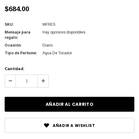
$684.00
SKU:
MFRES
Mensaje para
Hay opciones disponibles
regalo:
Ocasión:
Diario
Tipo de Perfume:
Agua De Tocador
Cantidad
Cantidad:
actual
Disminuir
Aumentar
de
la
la
existencias:
cantidad
cantidad
de
de
undefined
undefined
AÑADIR A WISHLIST