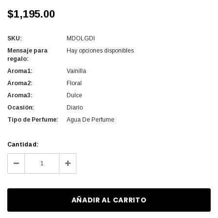
$1,195.00
SKU:
MDOLGDI
Mensaje para
Hay opciones disponibles
regalo:
Aroma1:
Vainilla
Aroma2:
Floral
Aroma3:
Dulce
Ocasión:
Diario
Tipo de Perfume:
Agua De Perfume
Cantidad
Cantidad:
actual
Disminuir
Aumentar
de
la
la
existencias:
cantidad
cantidad
de
de
undefined
undefined