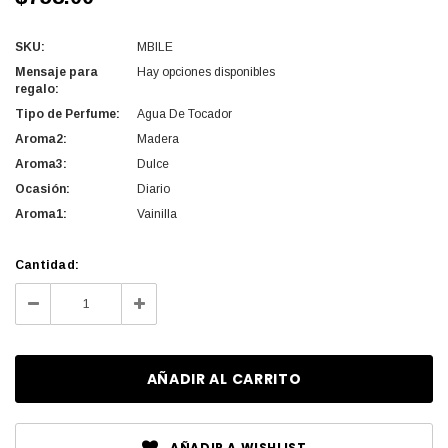
SKU:
MBILE
Mensaje para
Hay opciones disponibles
regalo:
Tipo de Perfume:
Agua De Tocador
Aroma2:
Madera
Aroma3:
Dulce
Ocasión:
Diario
Aroma1:
Vainilla
Cantidad
Cantidad:
actual
Disminuir
Aumentar
de
la
la
existencias:
cantidad
cantidad
de
de
undefined
undefined
AÑADIR A WISHLIST