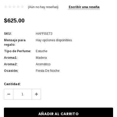
(Aún no hay reseñas)
Escribir una reseña
$625.00
SKU:
HAFFISET3
Mensaje para
Hay opciones disponibles
regalo:
Tipo de Perfume:
Estuche
Aroma1:
Madera
Aroma2:
Aromático
Ocasión:
Fiesta De Noche
Cantidad
Cantidad:
actual
Disminuir
Aumentar
de
la
la
existencias:
cantidad
cantidad
de
de
undefined
undefined