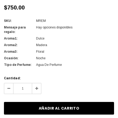
$750.00
SKU:
MREM
Mensaje para
Hay opciones disponibles
regalo:
Aroma1:
Dulce
Aroma2:
Madera
Aroma3:
Floral
Ocasión:
Noche
Tipo de Perfume:
Agua De Perfume
Cantidad
Cantidad:
actual
Disminuir
Aumentar
de
la
la
existencias:
cantidad
cantidad
de
de
undefined
undefined