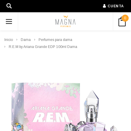
CUENTA
0
Inicio
Dama
Perfumes para dama
R.E.M by Ariana Grande EDP 100ml Dama