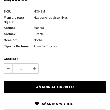
SKU:
HONEM
Mensaje para
Hay opciones disponibles
regalo:
Aroma1:
Madera
Aroma2:
Picante
Ocasión:
Noche
Tipo de Perfume:
Agua De Tocador
Cantidad
Cantidad:
actual
Disminuir
Aumentar
de
la
la
existencias:
cantidad
cantidad
de
de
undefined
undefined
AÑADIR A WISHLIST