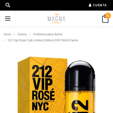
CUENTA
0
Inicio
Dama
Perfumes para dama
212 Vip Rose Cab Limited Edition EDP 80ml Dama