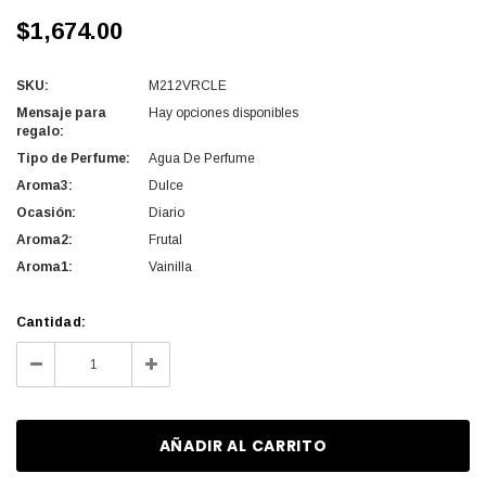
$1,674.00
SKU:
M212VRCLE
Mensaje para
Hay opciones disponibles
regalo:
Tipo de Perfume:
Agua De Perfume
Aroma3:
Dulce
Ocasión:
Diario
Aroma2:
Frutal
Aroma1:
Vainilla
Cantidad
Cantidad:
actual
Disminuir
Aumentar
de
la
la
existencias:
cantidad
cantidad
de
de
undefined
undefined