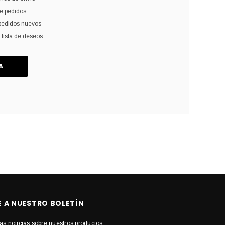
de pedidos
pedidos nuevos
 lista de deseos
A
E A NUESTRO BOLETÍN
as noticias sobre nuestros productos