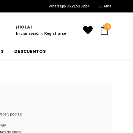
Envío a todo México
Whatsapp
3221510224
Cuenta
¡HOLA!
0
Iniciar sesión
o
Registrarse
ES
DESCUENTOS
ros y podrás:
pago
ones de envío