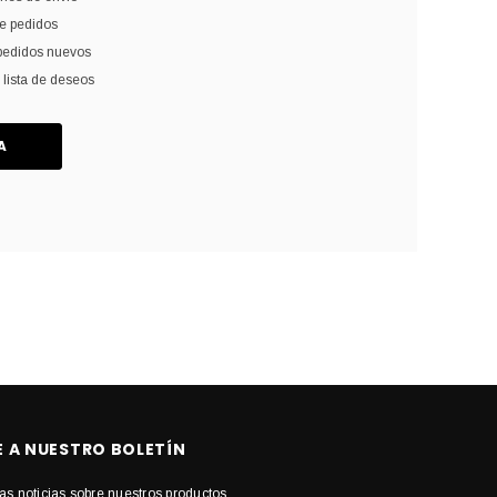
de pedidos
pedidos nuevos
 lista de deseos
A
E A NUESTRO BOLETÍN
as noticias sobre nuestros productos