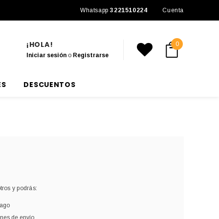
Envío a todo México
Whatsapp
3221510224
Cuenta
¡HOLA!
0
Iniciar sesión
o
Registrarse
ES
DESCUENTOS
ros y podrás:
pago
ones de envío